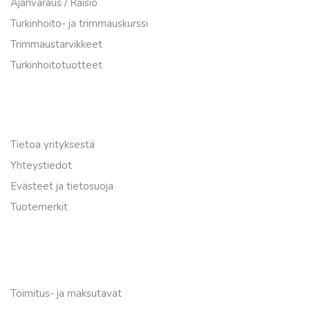
Ajanvaraus / Raisio
Turkinhoito- ja trimmauskurssi
Trimmaustarvikkeet
Turkinhoitotuotteet
Tove’s Salon Oy
Tietoa yrityksestä
Yhteystiedot
Evästeet ja tietosuoja
T
uotemerkit
Asiakaspalvelu
T
oimitus- ja maksutavat