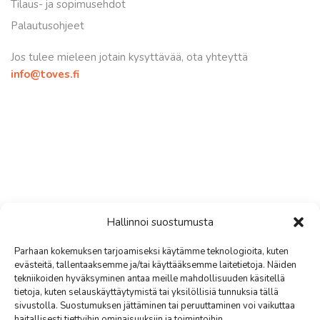
Tilaus- ja sopimusehdot
Palautusohjeet
Jos tulee mieleen jotain kysyttävää, ota yhteyttä
info@toves.fi
Hallinnoi suostumusta
© All Rights Reserved. Content, including images, displayed on this
Parhaan kokemuksen tarjoamiseksi käytämme teknologioita, kuten
evästeitä, tallentaaksemme ja/tai käyttääksemme laitetietoja. Näiden
website is protected by copyright laws. Downloading, republication,
tekniikoiden hyväksyminen antaa meille mahdollisuuden käsitellä
retransmission or reproduction of content on this website is strictly
tietoja, kuten selauskäyttäytymistä tai yksilöllisiä tunnuksia tällä
prohibited. Terms of Use | Privacy Policy © Tove’s Salon Oy 2023
sivustolla. Suostumuksen jättäminen tai peruuttaminen voi vaikuttaa
haitallisesti tiettyihin ominaisuuksiin ja toimintoihin.