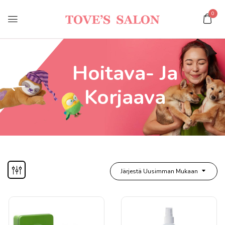
0
Hoitava- Ja
Korjaava
Järjestä Uusimman Mukaan