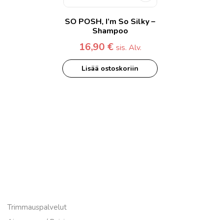
SO POSH, I’m So Silky –
Shampoo
16,90
€
sis. Alv.
Lisää ostoskoriin
Palvelut
Trimmauspalvelut